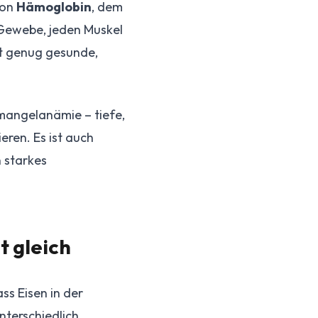
von
Hämoglobin
, dem
 Gewebe, jeden Muskel
ht genug gesunde,
mangelanämie – tiefe,
eren. Es ist auch
 starkes
t gleich
ss Eisen in der
nterschiedlich