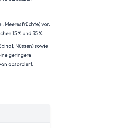
l, Meeresfrüchte) vor.
chen 15 % und 35 %.
Spinat, Nüssen) sowie
eine geringere
von absorbiert.