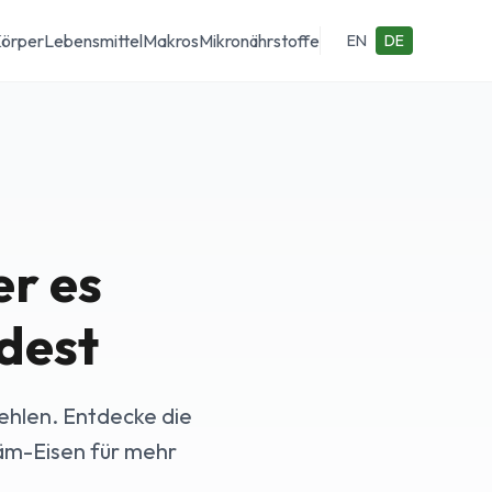
Körper
Lebensmittel
Makros
Mikronährstoffe
EN
DE
r es
ndest
fehlen. Entdecke die
äm-Eisen für mehr