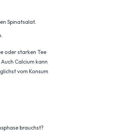
en Spinatsalat.
n.
ee oder starken Tee
. Auch Calcium kann
öglichst vom Konsum
bensphase brauchst?